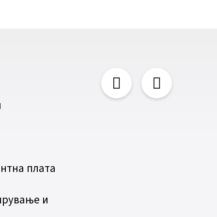
и
нтна плата
ирување и