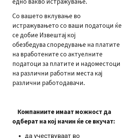
едно вакво истражување.
Со вашето вклување во
истражувањето со ваши податоци ќе
се добие Извештај кој
обезбедува споредување на платите
на вработените со актуелните
податоци за платите и надоместоци
на различни работни места кај
различни работодавачи.
Компаниите имаат можност да
одберат на кој начин ќе се вкучат
:
да учествуваат во