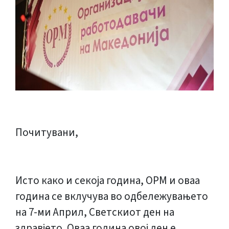
Почитувани,
Исто како и секоја година, ОРМ и оваа
година се вклучува во одбележувањето
на 7-ми Април, Светскиот ден на
здравјето. Оваа година овој ден е