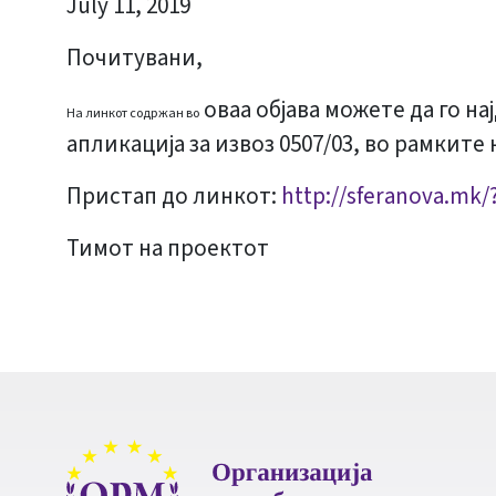
July 11, 2019
Почитувани,
оваа објава можете да го на
На линкот содржан во
апликација за извоз 0507/03, во рамките
Пристап до линкот:
http://sferanova.mk/
Тимот на проектот