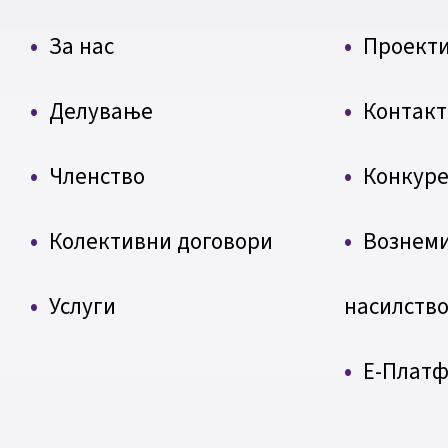
За нас
Проект
Делување
Контакт
Членство
Конкуре
Колективни договори
Вознем
Услуги
насилств
Е-Плат