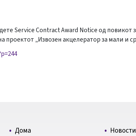
јдете Service Contract Award Notice од повикот
 на проектот „Извозен акцелератор за мали и с
?p=244
Дома
Новости