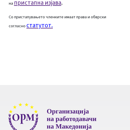
пристапна изјава
.
на
Со пристапувањето членките имаат права и обврски
статутот.
согласно