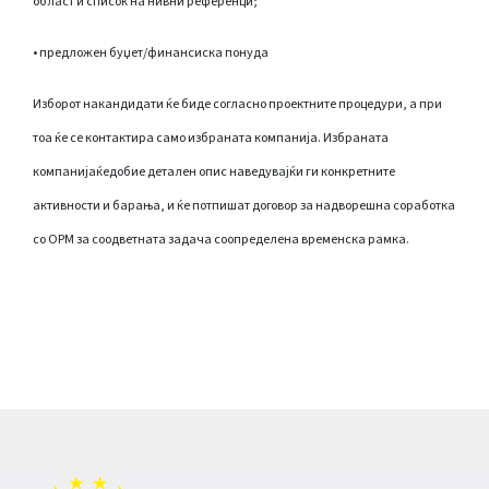
област и список на нивни референци;
• предложен буџет/финансиска понуда
Изборот накандидати ќе биде согласно проектните процедури, а при
тоа ќе се контактира само избраната компанија. Избраната
компанијаќедобие детален опис наведувајќи ги конкретните
активности и барања, и ќе потпишат договор за надворешна соработка
со ОРМ за соодветната задача соопределена временска рамка.