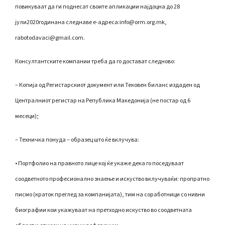
повикуваат да ги поднесат своите апликации најдоцна до 28
јули2020годинана следнавe е-адреса:info@orm.org.mk,
rabotodavaci@gmail.com.
Консултантските компании треба да го достават следново:
– Копија од Регистарскиот документ или Тековен биланс издаден од
Централниот регистар на Република Македонија (не постар од 6
месеци);
– Техничка понуда – образец што ќе вклучува:
• Портфолио на правното лице кој ќе укаже дека го поседуваат
соодветното професионално знаење и искуство вклучуваќи: пропратно
писмо (краток преглед за компанијата), тим на соработници со нивни
биографии кои укажуваат на претходно искуство во соодветната