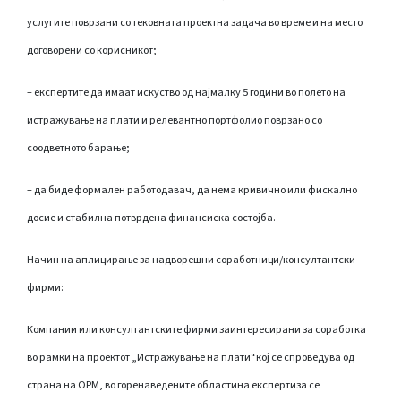
услугите поврзани со тековната проектна задача во време и на место
договорени со корисникот;
– експертите да имаат искуство од најмалку 5 години во полето на
истражување на плати и релевантно портфолио поврзано со
соодветното барање;
– да биде формален работодавач, да нема кривично или фискално
досие и стабилна потврдена финансиска состојба.
Начин на аплицирање за надворешни соработници/консултантски
фирми:
Компании или консултантските фирми заинтересирани за соработка
во рамки на проектот „Истражување на плати“кој се спроведува од
страна на ОРМ, во горенаведените областина експертиза се