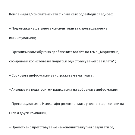
Компанијата/консултанската фирма ќе го одбезбеди следново:
– Подготовка на детален акционен план за спроведување на
истражувањето;
– Организирање обука за вработените во ОРМ на тема „Маркетинг,
собирање и користење на податоци од истражувањето за плата“;
– Собирање информации заистражување на плата,
– Анализа на податоците и валидација на собраните информации;
– Претставување на Извештајот до компаниите учеснички, членови на
ОРМ и други компании;
– Промотивно претставување на конечните вкупни резултати од