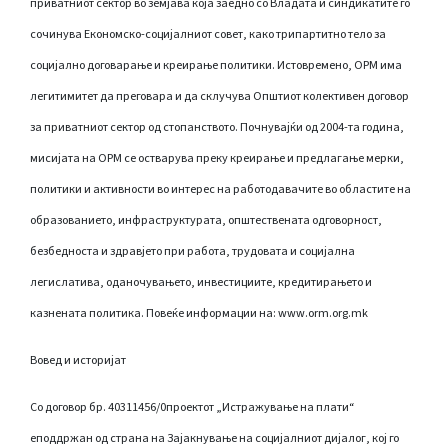
приватниот сектор во земјава која заедно со Владата и синдикатите го
сочинува Економско-социјалниот совет, како трипартитно тело за
социјално договарање и креирање политики. Истовремено, ОРМ има
легитимитет да преговара и да склучува Општиот колективен договор
за приватниот сектор од стопанството. Почнувајќи од 2004-та година,
мисијата на ОРМ се остварува преку креирање и предлагање мерки,
политики и активности во интерес на работодавачите во областите на
образованието, инфраструктурата, општествената одговорност,
безбедноста и здравјето при работа, трудовата и социјална
легислатива, оданочувањето, инвестициите, кредитирањето и
казнената политика. Повеќе информации на: www.orm.org.mk
Вовед и историјат
Со договор бр. 40311456/0проектот „Истражување на плати“
eподдржан од страна на Зајакнување на социјалниот дијалог, кој го