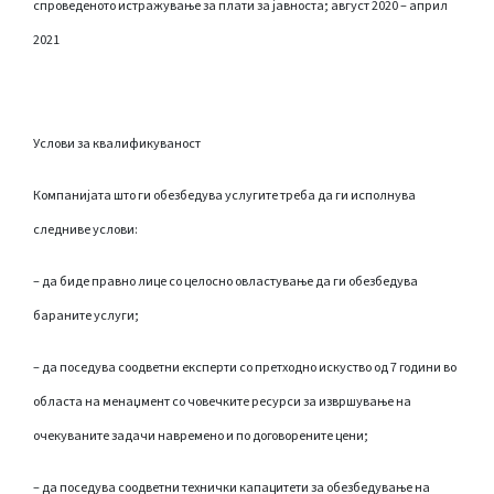
спроведеното истражување за плати за јавноста; август 2020 – април
2021
Услови за квалификуваност
Компанијата што ги обезбедува услугите треба да ги исполнува
следниве услови:
– да биде правно лице со целосно овластување да ги обезбедува
бараните услуги;
– да поседува соодветни експерти со претходно искуство од 7 години во
областа на менаџмент со човечките ресурси за извршување на
очекуваните задачи навремено и по договорените цени;
– да поседува соодветни технички капацитети за обезбедување на