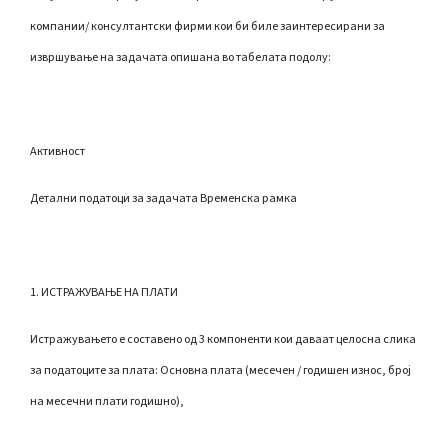
компании/ консултантски фирми кои би биле заинтересирани за
извршување на задачата опишана во табелата подолу:
Активност
Детални податоци за задачата Временска рамка
1. ИСТРАЖУВАЊЕ НА ПЛАТИ
Истражувањето е составено од 3 компоненти кои даваат целосна слика
за податоците за плата: Основна плата (месечен / годишен износ, број
на месечни плати годишно),