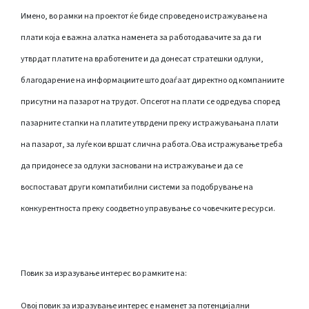
Имено, во рамки на проектот ќе биде спроведено истражување на
плати која е важна алатка наменета за работодавачите за да ги
утврдат платите на вработените и да донесат стратешки одлуки,
благодарение на информациите што доаѓаат директно од компаниите
присутни на пазарот на трудот. Опсегот на плати се одредува според
пазарните стапки на платите утврдени преку истражувањана плати
на пазарот, за луѓе кои вршат слична работа.Ова истражување треба
да придонесе за одлуки засновани на истражување и да се
воспостават други компатибилни системи за подобрување на
конкурентноста преку соодветно управување со човечките ресурси.
Повик за изразување интерес во рамките на:
Овој повик за изразување интерес е наменет за потенцијални