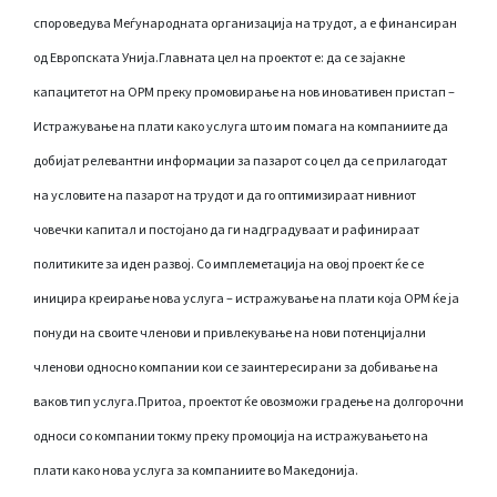
спороведува Меѓународната организација на трудот, а е финансиран
од Европската Унија.Главната цел на проектот е: да се зајакне
капацитетот на ОРМ преку промовирање на нов иновативен пристап –
Истражување на плати како услуга што им помага на компаниите да
добијат релевантни информации за пазарот со цел да се прилагодат
на условите на пазарот на трудот и да го оптимизираат нивниот
човечки капитал и постојано да ги надградуваат и рафинираат
политиките за иден развој. Со имплеметација на овој проект ќе се
иницира креирање нова услуга – истражување на плати која ОРМ ќе ја
понуди на своите членови и привлекување на нови потенцијални
членови односно компании кои се заинтересирани за добивање на
ваков тип услуга.Притоа, проектот ќе овозможи градење на долгорочни
односи со компании токму преку промоција на истражувањето на
плати како нова услуга за компаниите во Македонија.