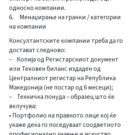
односно компании.
6. Менаџирање на гранки / категории
на компании
Консултантските компании треба да го
достават следново:
– Копија од Регистарскиот документ
или Тековен биланс издаден од
Централниот регистар на Република
Македонија (не постар од 6 месеци);
– Техничка понуда – образец што ќе
вклучува:
• Портфолио на правното лице кој ќе
укаже дека го поседуваат соодветното
професионално знаење и искуство