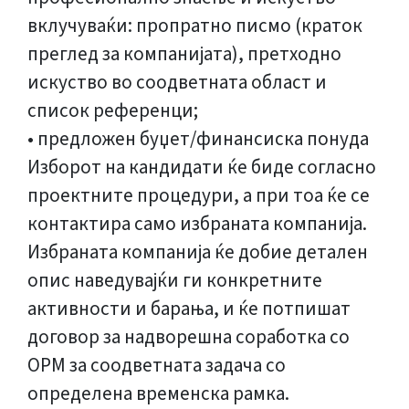
вклучуваќи: пропратно писмо (краток
преглед за компанијата), претходно
искуство во соодветната област и
список референци;
• предложен буџет/финансиска понуда
Изборот на кандидати ќе биде согласно
проектните процедури, а при тоа ќе се
контактира само избраната компанија.
Избраната компанија ќе добие детален
опис наведувајќи ги конкретните
активности и барања, и ќе потпишат
договор за надворешна соработка со
ОРМ за соодветната задача со
определена временска рамка.