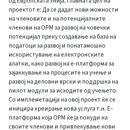
од Европската Унија. Главната цел на
проектот е: Да се дадат нови можности
на членовите и на потенцијалните
членови на ОРМ за развој на човечки
потенцијал преку создавање на база на
податоци за развој и понатамошно
искористување на електронските
алатки, како развој на е-платформа за
зајакнување на процесите на учење и
развој на деловни врски и поддршка на
пилот модули за исходите од учењето.
Со имплеметација на овој проект ќе се
иницира креирање нова услуга т.н. Е–
платформа која ОРМ ќе ја понуди на
своите членови и привлекување нови