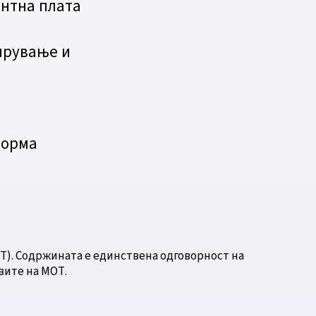
нтна плата
ирување и
о
форма
Т). Содржината е единствена одговорност на
вите на МОТ.