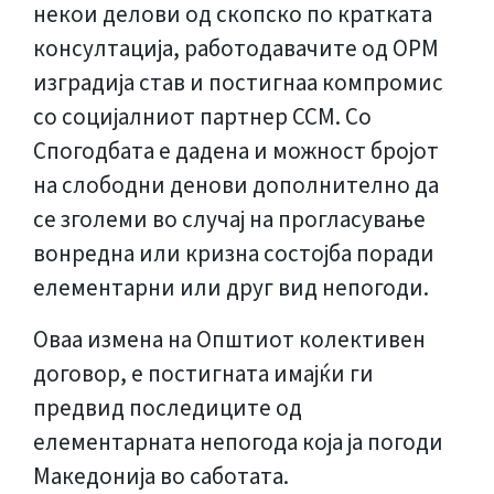
некои делови од скопско по кратката
консултација, работодавачите од ОРМ
изградија став и постигнаа компромис
со социјалниот партнер ССМ. Со
Спогодбата е дадена и можност бројот
на слободни денови дополнително да
се зголеми во случај на прогласување
вонредна или кризна состојба поради
елементарни или друг вид непогоди.
Оваа измена на Општиот колективен
договор, е постигната имајќи ги
предвид последиците од
елементарната непогода која ја погоди
Македонија во саботата.