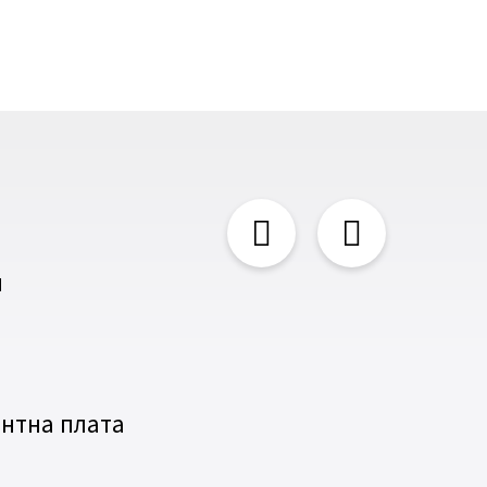
и
нтна плата