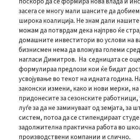
поскоро да се формира нова влада и ин
засега се многу мали шансите да добием
широка коалиција. Не знам дали нашите
можам да потврдам дека најпрво ќе стра
домашните инвеститори во услови на ва
бизнисмен нема да вложува големи средс
нагласи Димитров. На седницата се оце
формулираа предлози кои ќе бидат дост
усвојување во текот на идната година. Н
законски измени, како и нови мерки, на
придонесите за сезонските работници, 
луѓе за да не заминуваат од земјата, за
систем, потоа да се стипендираат студ
задолжителна практична работа во школ
производствени компании и слично.