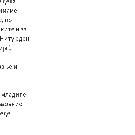
 дека
 имаме
, но
ките и за
 Ниту еден
ја”,
вање и
а младите
разовниот
веде