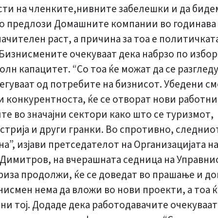
сти на членките,нивните забелешки и да бид
со предлози Домашните компании во годинава 
ачителен раст, а причина за тоа е политичкат
изнисмените очекуваат дека набрзо по избо
олн капацитет. “Со тоа ќе можат да се разглед
егуваат од потребите на бизнисот. Убедени см
ми конкурентноста, ќе се отворат нови работни
те во значајни сектори како што се туризмот,
стрија и други гранки. Во спротивно, следни
на”, изјави претседателот на Организацијата н
 Димитров, на вчерашната седница на Управни
криза продолжи, ќе се доведат во прашање и 
исмен нема да вложи во нови проекти, а тоа ќ
ени тој. Додаде дека работодавачите очекуваа