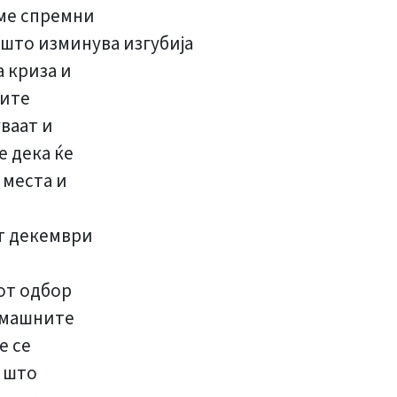
еме спремни
што изминува изгубија
а криза и
рите
уваат и
е дека ќе
 места и
от декември
а
от одбор
домашните
е се
т што