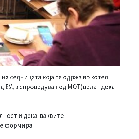
на седницата која се одржа во хотел
 ЕУ, а спроведуван од МОТ)велат дека
илност и дека ваквите
се формира