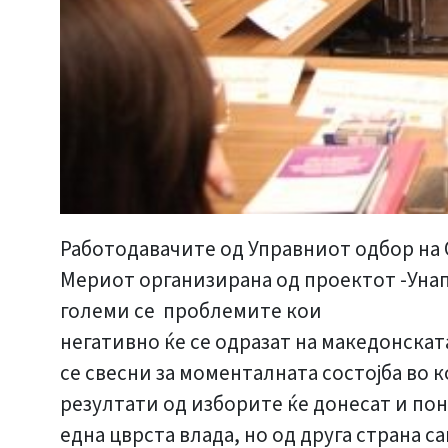
Работодавачите од Управниот одбор на О
Мериот организирана од проектот -Унап
големи се проблемите кои
негативно ќе се одразат на македонскат
се свесни за моменталната состојба во к
резултати од изборите ќе донесат и по
една цврста влада, но од друга страна с