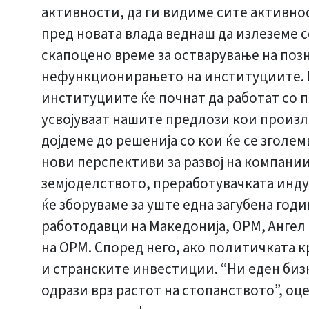
активности, да ги видиме сите активно
пред новата влада веднаш да излеземе 
скапоцено време за остварување на позн
нефункционирањето на институциите. Б
институциите ќе почнат да работат со п
усвојуваат нашите предлози кои произл
дојдеме до решенија со кои ќе се зголе
нови перспективи за развој на компании
земјоделството, преработувачката инду
ќе зборуваме за уште една загубена годи
работодавци на Македонија, ОРМ, Ангел
на ОРМ. Според него, ако политичката 
и странските инвестиции. “Ни еден бизн
одрази врз растот на стопанството”, оц