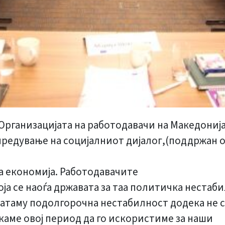
рганизацијата на работодавачи на Македонија 
редување на социјалниот дијалог,(поддржан од
а економија. Работодавачите
оја се наоѓа државата за таа политичка нестаб
натаму подолгорочна нестабилност додека не 
акаме овој период да го искористиме за наши