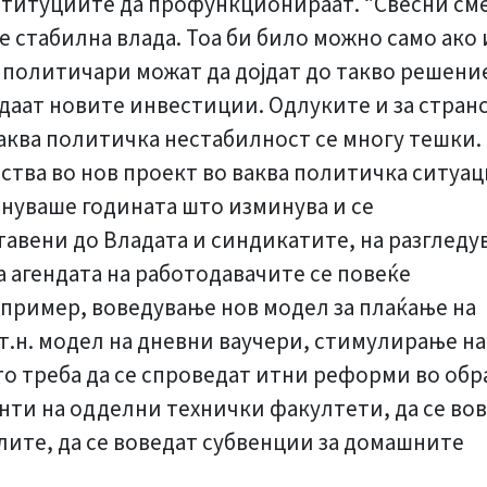
ституциите да профункционираат. “Свесни сме
е стабилна влада. Тоа би било можно само ако
 политичари можат да дојдат до такво решение
даат новите инвестиции. Одлуките и за странс
ква политичка нестабилност се многу тешки.
тва во нов проект во ваква политичка ситуаци
нуваше годината што изминува и се
авени до Владата и синдикатите, на разгледу
а агендата на работодавачите се повеќе
 пример, воведување нов модел за плаќање на
т.н. модел на дневни ваучери, стимулирање н
 што треба да се спроведат итни реформи во об
енти на одделни технички факултети, да се во
ите, да се воведат субвенции за домашните