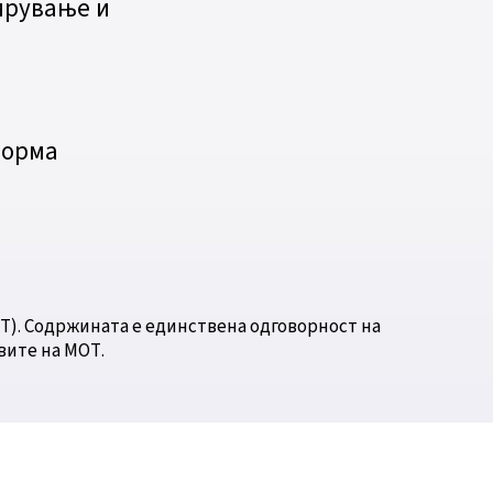
ирување и
о
форма
Т). Содржината е единствена одговорност на
вите на МОТ.