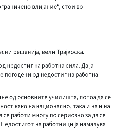
граничено влијание“, стои во
есни решенија, вели Трајкоска.
д недостиг на работна сила. Да ја
се погодени од недостиг на работна
чне од основните училишта, потоа да се
ост како на национално, така и на и на
 се работи многу по сериозно за да се
 Недостигот на работници ја намалува