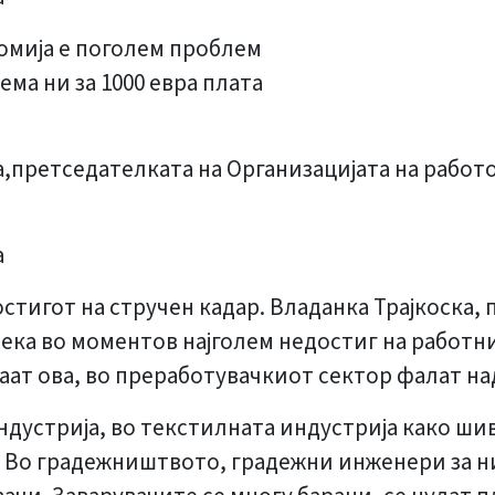
омија е поголем проблем
ема ни за 1000 евра плата
а,претседателката на Организацијата на работо
а
остигот на стручен кадар. Владанка Трајкоска,
дека во моментов најголем недостиг на работн
ваат ова, во преработувачкиот сектор фалат на
ндустрија, во текстилната индустрија како шив
. Во градежништвото, градежни инженери за н