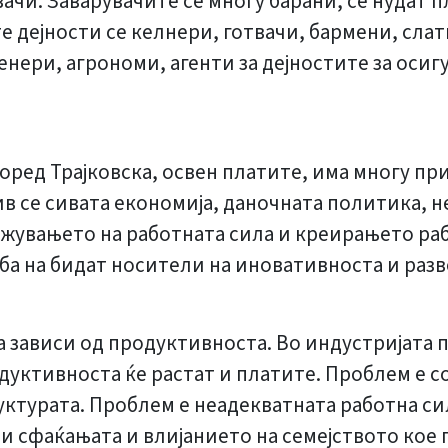
чи. Заварувачите се многу барани, се нудат пл
дејности се келнери, готвачи, бармени, слатк
нери, агрономи, агенти за дејностите за осиг
ред Трајковска, освен платите, има многу прич
ив се сивата економија, даночната политика,
ржувањето на работната сила и креирањето ра
ба на бидат носители на иновативноста и раз
 зависи од продуктивноста. Во индустријата п
дуктивноста ќе растат и платите. Проблем е с
ктурата. Проблем е неадекватната работна сил
 и сфаќањата и влијанието на семејството кое