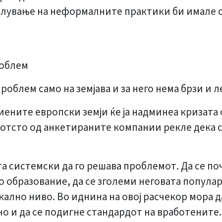
алување на неформалните практики би имале о
роблем
облем само на земјава и за него нема брзи и л
ените европски земји ќе ја надминеа кризата о
 отсто од анкетираните компании рекле дека 
а системски да го решава проблемот. Да се по
 образование, да се зголеми неговата популарн
ално ниво. Во иднина на овој расчекор мора да
о и да се подигне стандардот на вработените.