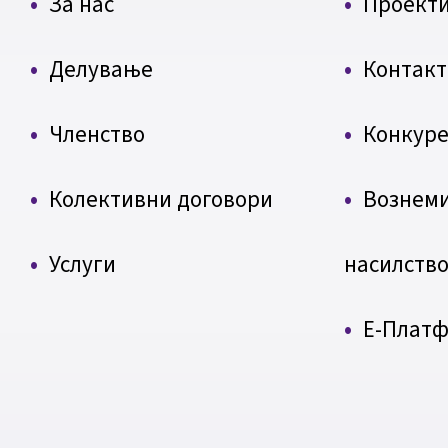
За нас
Проект
Делување
Контакт
Членство
Конкуре
Колективни договори
Вознем
Услуги
насилств
Е-Плат