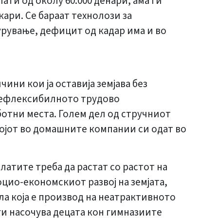
ати од околу 60.000 денари, ама ги
ари. Се бараат технолози за
урување, дефицит од кадар има и во
ини кои ја оставија земјава без
 нефлексибилното трудово
ботни места. Голем дел од стручниот
војот во домашните компании си одат во
латите треба да растат со растот на
оцио-економскиот развој на земјата,
а која е производ на неатрактивното
 ги насочува децата кон гимназиите