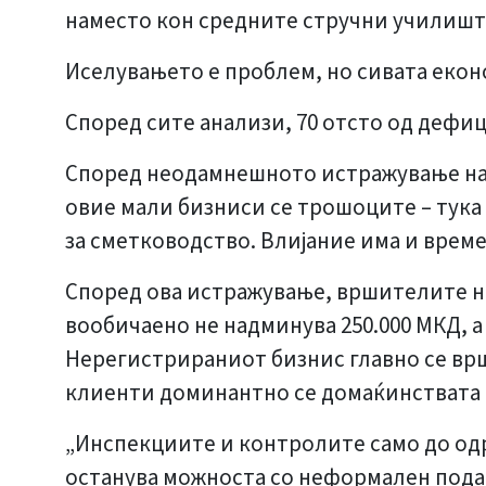
наместо кон средните стручни училишта
Иселувањето е проблем, но сивата екон
Според сите анализи, 70 отсто од дефи
Според неодамнешното истражување на и
овие мали бизниси се трошоците – тук
за сметководство. Влијание има и врем
Според ова истражување, вршителите на
вообичаено не надминува 250.000 МКД, а 
Нерегистрираниот бизнис главно се врш
клиенти доминантно се домаќинствата и
„Инспекциите и контролите само до одр
останува можноста со неформален подаро