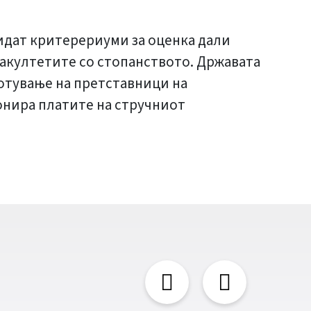
идат критерериуми за оценка дали
 факултетите со стопанството. Државата
ботување на претставници на
ионира платите на стручниот