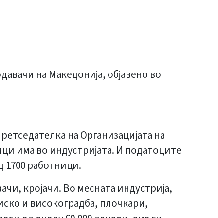
давачи на Македонија, објавено во
 претседателка на Организацијата на
ици има во индустријата. И податоците
д 1700 работници.
ачи, кројачи. Во месната индустрија,
иско и високоградба, плочкари,