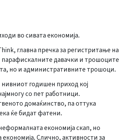
ходи во сивата економија.
ink, главна пречка за регистритање на
е, парафискалните давачки и трошоците
ата, но и административните трошоци.
 нивниот годишен приход кој
најмногу со пет работници.
твеното домаќинство, па оттука
ека ќе бидат фатени.
 неформалната економија скап, но
а економија. Слично, активности за