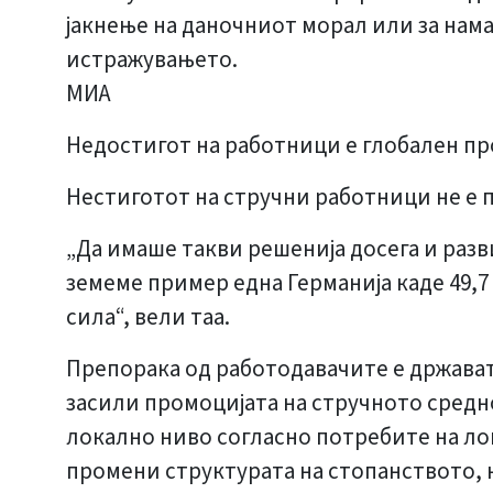
јакнење на даночниот морал или за нам
истражувањето.
МИА
Недостигот на работници е глобален п
Нестиготот на стручни работници не е пр
„Да имаше такви решенија досега и разви
земеме пример една Германија каде 49,7
сила“, вели таа.
Препорака од работодавачите е држават
засили промоцијата на стручното средно
локално ниво согласно потребите на лок
промени структурата на стопанството, н