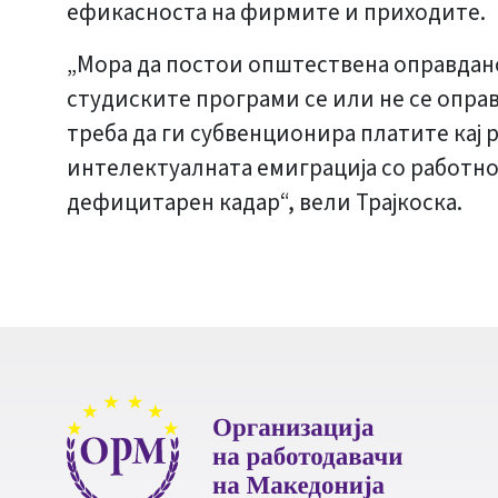
ефикасноста на фирмите и приходите.
„Мора да постои општествена оправдано
студиските програми се или не се оправ
треба да ги субвенционира платите кај
интелектуалната емиграција со работно
дефицитарен кадар“, вели Трајкоска.