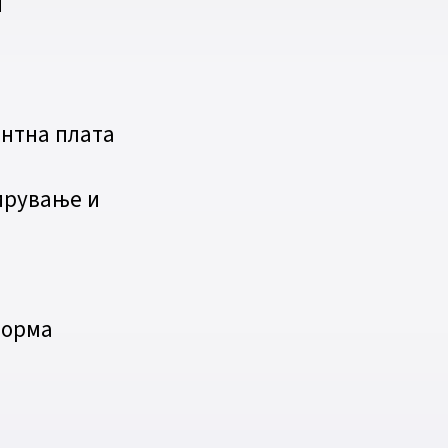
и
нтна плата
ирување и
о
форма