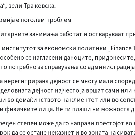
“, вели Трајковска.
омија е поголем проблем
цитарните занимања работат и остваруваат при
нститутот за економски политики „Finance Th
а особено се нагласени даноците, придонесит
ето потребно за справување со администрациј
 нерегитрирана дејност се многу мали според
деловната дејност најчесто ја вршат сами или 
и во домаќинството на клиентот или во сопс
 физичките лица. Не ги плаши ни можноста д
еден степен може да го направи престојот во
к да се остане неказнет и во зоната на сиват