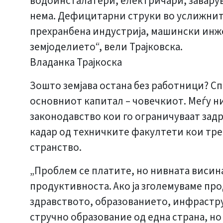
водоинсталатери, електричари, заварува
нема. Дефицитарни струки во услижните 
прехранбена индустрија, машински инже
земјоделието“, вели Трајковска.
Владанка Трајкоска
Зошто земјава остана без работници? Спо
основниот капитал – човечкиот. Меѓу н
законодавство кои го ограничуваат зад
кадар од техничките факултети кои тре
странство.
„Проблем се платите, но нивната висина
продуктивноста. Ако ја зголемуваме про
здравството, образованието, инфрастру
стручно образование од една страна, но