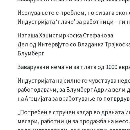
Иселувањето е проблем, но сивата екон
Индустријата ‘плаче’ за работници – ги н
Наташа Хаџиспиркоска Стефанова
Дел од Интервјуто со Владанка Трајкоск
Блумберг
Заварувачи нема ни за плата од 1000 евр
Индустријата најсилно го чувствува нед
работодавачи, за Блумберг Адриа вели 
на Агецијата за вработување го потврду
„Потребен е стручен кадар во дрвната и
месари, работници за продажба на месо