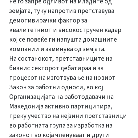
не го запре одливот на младите од
земјата, туку напротив претставува
демотивирачки фактор за
квалитетниот и високостручен кадар
кој се повеќе ги напушта домашните
компании и заминува од земјата.
На состанокот, претставниците на
бизнис секторот дебатираа и за
процесот на изготвување на новиот
Закон за работни односи, во кој
Организацијата на работодавачи на
Македонија активно партиципира,
преку учество на нејзини претставници
во работната група за изработка на
законот во која членуваат и други