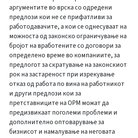
аргументите во врска со одредени
предлози кои не се прифатливи за
работодавачите, а кои се однесуваат на
можноста од законско ограничување на
бројот на вработените со договори за
определено време во компаниите, за
предлогот за скратување на законскиот
рок на застареност при изрекување
отказ од работа по вина на работникот
и други предлози кои за
претставниците на ОРМ можат да
предизвикаат поголеми проблеми и
дополнително оптоварување за
бизнисот и намалување на неговата