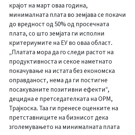
крајот на март оваа година,
минималната плата во земјава се покачи
до вредност од 50% од просечната
плата, со што земјата ги исполни
критериумите на ЕУ во оваа област.
„Платата мора да го следи растот на
продуктивноста и секое наметнато
покачување на истата без економска
оправданост, нема да ги постигне
посакуваните позитивни ефекти“,
децидна е претседателката на ОРМ,
Трајкоска. Таа ги пренесе оценките на
претставниците на бизнисот дека
зголемувањето на минималната плата