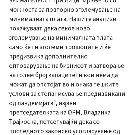
внимателност при лицитирањето со
можноста за повторно зголемување на
минималната плата. Нашите анализи
покажуваат дека секое ново
зголемување на минималната плата
само ќе ги зголеми трошоците и ќе
предизвика дополнително
оптоварување на бизнисот и затворање
на голем број капацитети кои нема да
можат да опстојат во и онака тешките
услови за стопанисување предизвикани
од пандемијата“, изјави
претседателката на ОРМ, Владанка
Трајкоска, потсетувајќи дека со
последното законско усогласување од