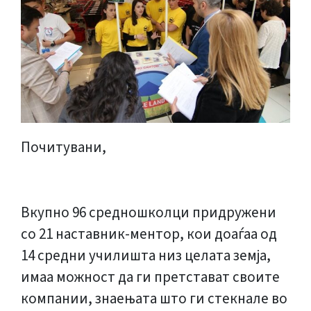
Почитувани,
Вкупно 96 средношколци придружени
со 21 наставник-ментор, кои доаѓаа од
14 средни училишта низ целата земја,
имаа можност да ги претстават своите
компании, знаењата што ги стекнале во