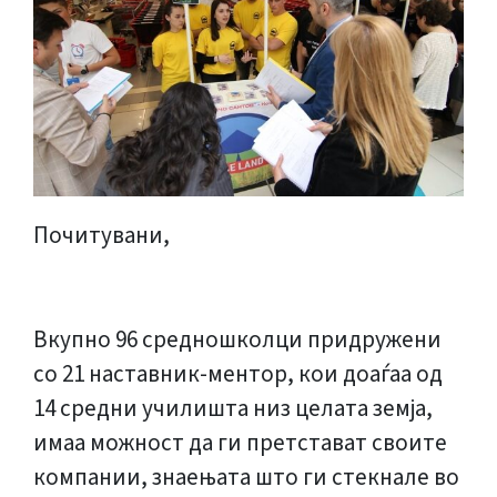
Почитувани,
Вкупно 96 средношколци придружени
со 21 наставник-ментор, кои доаѓаа од
14 средни училишта низ целата земја,
имаа можност да ги претстават своите
компании, знаењата што ги стекнале во