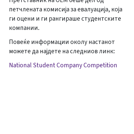
Претставник на ОЕМ беше дел од
петчлената комисија за евалуација, која
ги оцени и ги рангираше студентските
компании.
Повеќе информации околу настанот
можете да најдете на следниов линк:
National Student Company Competition