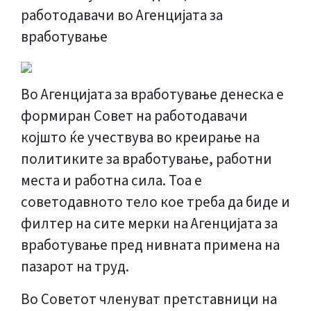
Во Агенцијата за вработување денеска е
формиран Совет на работодавачи
којшто ќе учествува во креирање на
политиките за вработување, работни
места и работна сила. Тоа е
советодавното тело кое треба да биде и
филтер на сите мерки на Агенцијата за
вработување пред нивната примена на
пазарот на труд.
Во Советот членуват претставници на