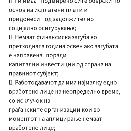
 Ги имаат подмирено сите обврски по
основ на исплатени плати и
придонеси од задолжително
социјално осигурување;
 Немаат финансиска загуба во
претходната година освен ако загубата
е направена поради
капитални инвестиции од страна на
правниот субјект;
 Работодавачот да има најмалку едно
вработено лице на неопределно време,
со исклучок на
граѓанските организации кои во
моментот на аплицирање немаат
вработено лице;