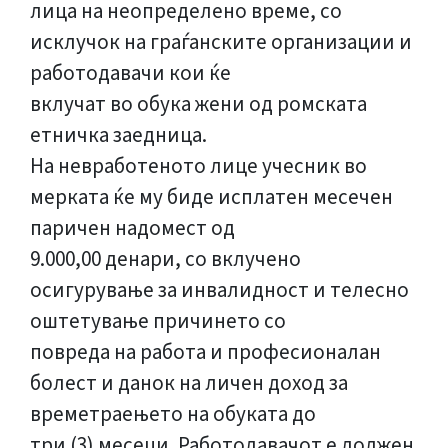
лица на неопределено време, со
исклучок на граѓанските организации и
работодавачи кои ќе
вклучат во обука жени од ромската
етничка заедница.
На невработеното лице учесник во
мерката ќе му биде исплатен месечен
паричен надомест од
9.000,00 денари, со вклучено
осигурување за инвалидност и телесно
оштетување причинето со
повреда на работа и професионалан
болест и данок на личен доход за
времетраењето на обуката до
три (3) месеци. Работодавачот е должен