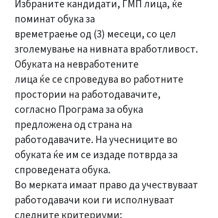
Избраните кандидати, ГМП лица, ќе
поминат обука за
времетраење од (3) месеци, со цел
зголемување на нивната вработливост.
Обуката на невработените
лица ќе се спроведува во работните
простории на работодавачите,
согласно Програма за обука
предложена од страна на
работодавачите. На учесниците во
обуката ќе им се издаде потврда за
спроведената обука.
Во мерката имаат право да учествуваат
работодавачи кои ги исполнуваат
следните критериуми: