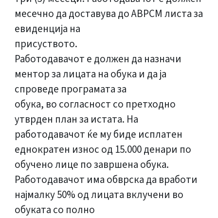
месечно да доставува до АВРСМ листа за
евиденција на
присуството.
Работодавачот е должен да назначи
ментор за лицата на обука и да ја
спроведе програмата за
обука, во согласност со претходно
утврден план за истата. На
работодавачот ќе му биде исплатен
еднократен износ од 15.000 денари по
обучено лице по завршена обука.
Работодавачот има обврска да вработи
најмалку 50% од лицата вклучени во
обуката со полно