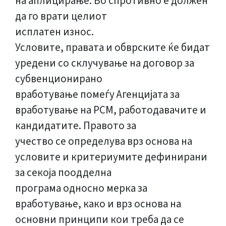
на аплицирање. Во спротивно е должен
да го врати целиот
исплатен износ.
Условите, правата и обврските ќе бидат
уредени со склучување на договор за
субвенционирано
вработување помеѓу Агенцијата за
вработување на РСМ, работодавачите и
кандидатите. Правото за
учество се определува врз основа на
условите и критериумите дефинирани
за секоја поодделна
програма односно мерка за
вработување, како и врз основа на
основни принципи кои треба да се