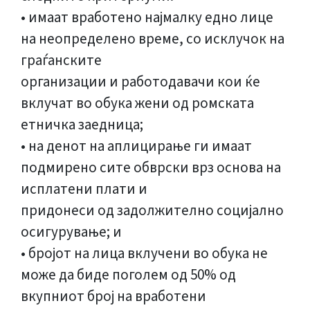
• имаат вработено најмалку едно лице
на неопределено време, со исклучок на
граѓанските
организации и работодавачи кои ќе
вклучат во обука жени од ромската
етничка заедница;
• на денот на аплицирање ги имаат
подмирено сите обврски врз основа на
исплатени плати и
придонеси од задолжително социјално
осигурување; и
• бројот на лица вклучени во обука не
може да биде поголем од 50% од
вкупниот број на вработени