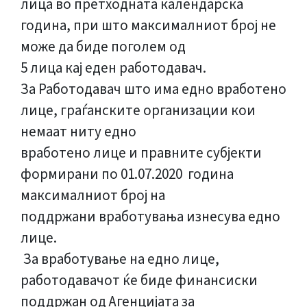
лица во претходната календарска
година, при што максималниот број не
може да биде поголем од
5 лица кај еден работодавач.
За Работодавач што има едно вработено
лице, граѓанските организации кои
немаат ниту едно
вработено лице и правните субјекти
формирани по 01.07.2020 година
максималниот број на
поддржани вработувања изнесува едно
лице.
За вработување на едно лице,
работодавачот ќе биде финансиски
поддржан од Агенцијата за