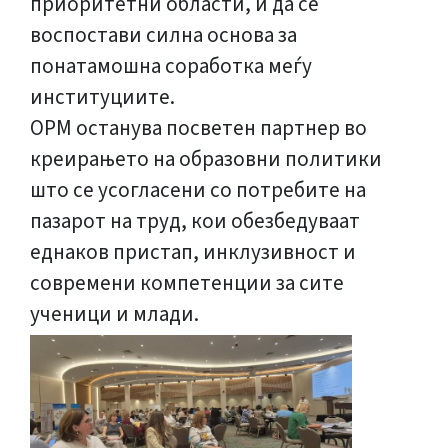
приоритетни области, и да се
воспостави силна основа за
понатамошна соработка меѓу
институциите.
ОРМ останува посветен партнер во
креирањето на образовни политики
што се усогласени со потребите на
пазарот на труд, кои обезбедуваат
еднаков пристап, инклузивност и
современи компетенции за сите
ученици и млади.