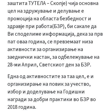
заштита ТУТЕЛА – Скопје) чија основна
цел на здружување и делување е
промоција на областа безбедност и
здравје при работа(БЗР), би сакале да
Ви споделиме информација, дека за прв
пат оваа година, се превземаат низа
активности за организирање на
заеднички настан, за одбележување на
28-ми Април, Светскиот ден за БЗР.
Една од активностите за таа цел, е и
организирање на повик за учество,
избор и доделување на Годишни
награди за добри практики во БЗР во
2018 година.