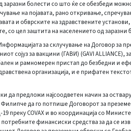
д заразни болести со што ќе се обезбеди можн
ување на појавата, рано откривање, спречува
авата и обврските на здравствените установи,
е, со цел заштита на населението од заразни 
 Информацијата за склучување на Договор за п
от сојуз за вакцини (ГАВИ) (GAVI ALLIANCE), з
бален и рамномерен пристап до безбедни и еф
равствена организација, и е прифатен текстот
вки да предложи најсоодветен начин за оствару
 Филипче да го потпише Договорот за преземен
Д-19 преку COVAX и во координација со Минис
т потребните финансиски средства за да се изв