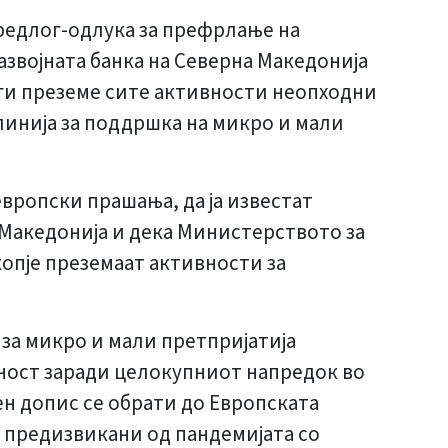
Предлог-одлука за префрлање на
Развојната банка на Северна Македонија
а ги преземе сите активности неопходни
линија за поддршка на микро и мали
вропски прашања, да ја известат
а Македонија и дека Министерството за
копје преземаат активности за
за микро и мали претпријатија
шност заради целокупниот напредок во
ен допис се обрати до Европската
е предизвикани од пандемијата со