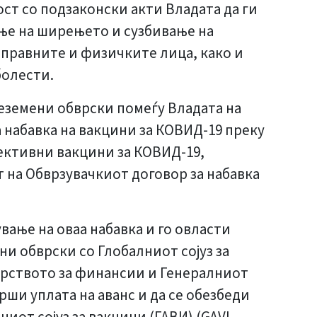
ост со подзаконски акти Владата да ги
ње на ширењето и сузбивање на
 правните и физичките лица, како и
болести.
реземени обврски помеѓу Владата на
а набавка на вакцини за КОВИД-19 преку
ективни вакцини за КОВИД-19,
 на Обврзувачкиот договор за набавка
вање на оваа набавка и го овласти
и обврски со Глобалниот сојуз за
терството за финансии и Генералниот
рши уплата на аванс и да се обезбеди