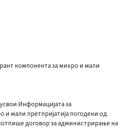
 грант компонента за микро и мали
 усвои Информацијата за
о и мали претпријатија погодени од
а потпише договор за администрирање на