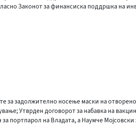
гласно Законот за финансиска поддршка на ин
ите за задолжително носење маски на отворено,
ување; Утврден договорот за набавка на вакци
за портпарол на Владата, а Наумче Мојсовски з