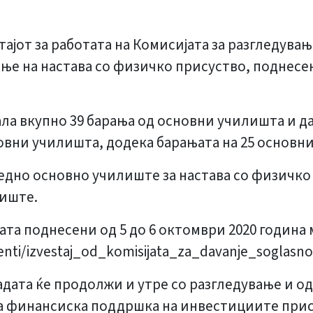
тајот за работата на Комисијата за разгледува
ње на настава со физичко присуство, поднесен
ла вкупно 39 барања од основни училишта и да
новни училишта, додека барањата на 25 основн
едно основно училиште за настава со физичко 
лиште.
ата поднесени од 5 до 6 октомври 2020 година 
umenti/izvestaj_od_komisijata_za_davanje_soglasn
адата ќе продолжи и утре со разгледување и о
а финансиска поддршка на инвестициите прист