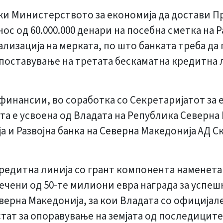
олжи Министерството за економија да достави 
ос од 60.000.000 денари на посебна сметка на 
ализација на мерката, по што банката треба д
споставување на третата бескаматна кредитна 
инансии, во соработка со Секретаријатот за е
ката е усвоена од Владата на Република Северн
и Развојна банка на Северна Македонија АД С
редитна линија со грант компонента наменета 
лечени од 50-те милиони евра награда за успе
верна Македонија, за кои Владата со официјал
стат за опоравување на земјата од последицит