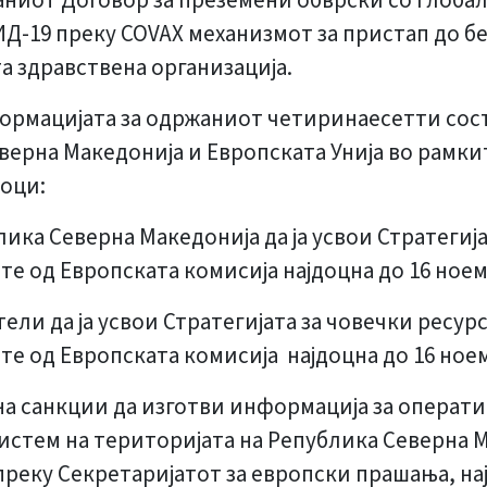
иот Договор за преземени обврски со Глобални
ВИД-19 преку COVAX механизмот за пристап до 
а здравствена организација.
ормацијата за одржаниот четиринаесетти сост
ерна Македонија и Европската Унија во рамкит
чоци:
лика Северна Македонија да ја усвои Стратегиј
е од Европската комисија најдоцна до 16 ноем
тели да ја усвои Стратегијата за човечки ресу
е од Европската комисија најдоцна до 16 ноем
 на санкции да изготви информација за операт
истем на територијата на Република Северна М
 преку Секретаријатот за европски прашања, на