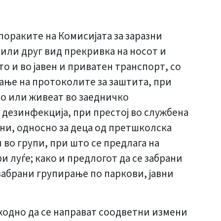
пораките на Комисијата за заразни
или друг вид прекривка на носот и
то и во јавен и приватен транспорт, со
ање на протоколите за заштита, при
во или живеат во заедничко
 дезинфекција, при престој во службена
дини, односно за деца од претшколска
 во групи, при што се предлага на
и луѓе; како и предлогот да се забрани
 забрани групирање по паркови, јавни
пходно да се направат соодветни измени