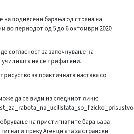
ње на поднесени барања од страна на
и во периодот од 5 до 6 октомври 2020
де согласност за започнување на
и училишта не се прифатени.
присуство за практичната настава со
може да се види на следниот линк:
ost_za_rabota_na_ucilistata_so_fizicko_prisustv
добрување на пристигнатите барања за
игнати преку Агенцијата за странски