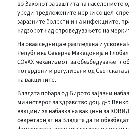
во Законот за заштита на населението о
уреди предложените мерки со цел спреч
заразните болести и на инфекциите, пр
надзорот над спроведувањето на меркит
На оваа седница е разгледана и усвоена
Република Северна Македонија и Глобални
COVAX механизмот за обезбедување гло
потврдени и регулирани од Светската зд
на вакцините.
Владата побара од Бирото за јавни наба
министерот за здравство доц. д-р Венко
вакцини за набавка на вакцини за КОВИ
секретаријат на Владата да ги обезбеда