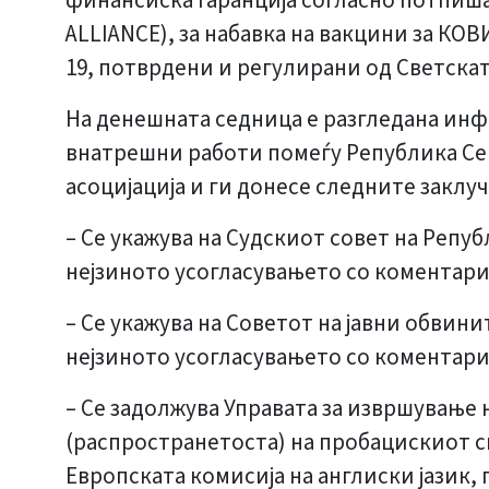
финансиска гаранција согласно потпишан
ALLIANCE), за набавка на вакцини за КО
19, потврдени и регулирани од Светскат
На денешната седница е разгледана инф
внатрешни работи помеѓу Република Сев
асоцијација и ги донесе следните заклу
– Се укажува на Судскиот совет на Репуб
нејзиното усогласувањето со коментарит
– Се укажува на Советот на јавни обвини
нејзиното усогласувањето со коментарит
– Се задолжува Управата за извршување
(распространетоста) на пробацискиот с
Европската комисија на англиски јазик,