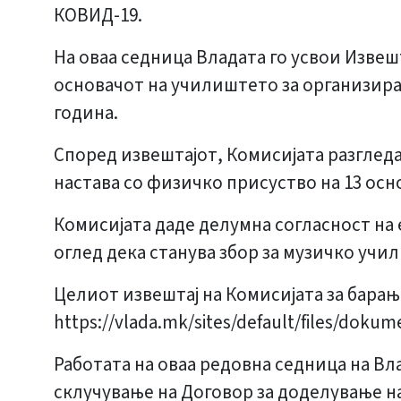
КОВИД-19.
На оваа седница Владата го усвои Извеш
основачот на училиштето за организира
година.
Според извештајот, Комисијата разгледа
настава со физичко присуство на 13 ос
Комисијата даде делумна согласност на 
оглед дека станува збор за музичко учи
Целиот извештај на Комисијата за барањ
https://vlada.mk/sites/default/files/dok
Работата на оваа редовна седница на Вл
склучување на Договор за доделување н