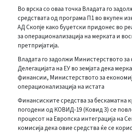
Во врска со оваа точка Владата го зад
средствата од програма П1 во вкупен изн
АД Скопје како буџетски придонес во ре
за операционализација на мерката и во
претпријатија.
Владата го задолжи Министерството за ф
Делегацијата на ЕУ во земјата дека мер
финансии, Министерството за економија 
операционализација на истата
Финансиските средства за бескаматна к
погодени од КОВИД-19 (Ковид 3) се пов
процесот на Европска интеграција на Се
комисија дека овие средства ќе се кори