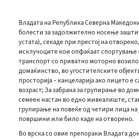
Владата на Република Северна Македониј
болести за задолжително носење заштит
устата), секаде при престој на отворено
исклучоците кои опфаќаат спортување н
транспорт со приватно моторно возило 
домаќинство, во угостителските објект
просторија – канцеларија ако лицето е с
возраст; За забрана за групирање во дом
семеен настан во едно живеалиште, стан
групирање на повеќе од четири лица на 
површини или било каде на отворено.
Во врска со овие препораки Владата дон