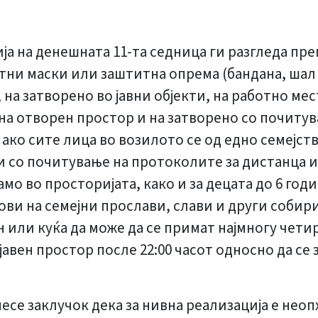
а на денешната 11-та седница ги разгледа пре
ни маски или заштитна опрема (бандана, шал 
, на затворено во јавни објекти, на работно мес
а отворен простор и на затворено со почитув
ако сите лица во возилото се од едно семејст
и со почитување на протоколите за дистанца и
амо во просторијата, како и за децата до 6 го
ови на семејни прослави, слави и други собири
 или куќа да може да се примат најмногу четир
јавен простор после 22:00 часот односно да се
есе заклучок дека за нивна реализација е нео