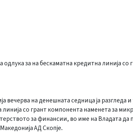
на одлука за на бескаматна кредитна линија со
а вечерва на денешната седница ја разгледа и
 линија со грант компонента наменета за микр
стерството за финансии, во име на Владата д
 Македонија АД Скопје.