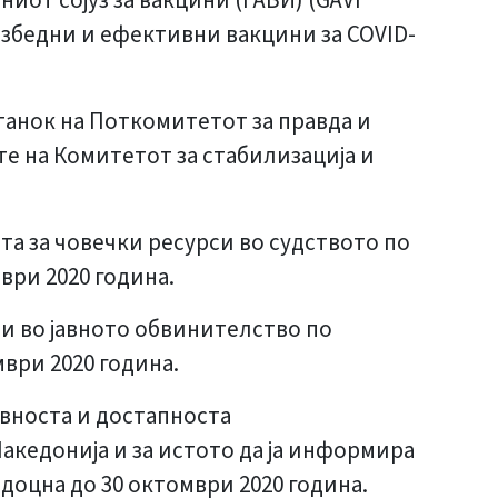
от сојуз за вакцини (ГАВИ) (GAVI
безбедни и ефективни вакцини за COVID-
анок на Поткомитетот за правда и
е на Комитетот за стабилизација и
ата за човечки ресурси во судството по
ври 2020 година.
рси во јавното обвинителство по
ври 2020 година.
ивноста и достапноста
акедонија и за истото да ја информира
јдоцна до 30 октомври 2020 година.