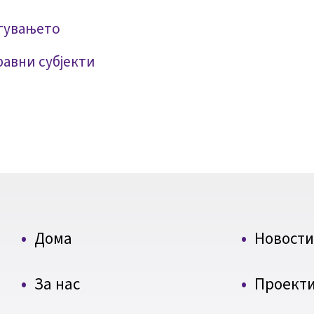
тувањето
авни субјекти
Дома
Новости
За нас
Проект