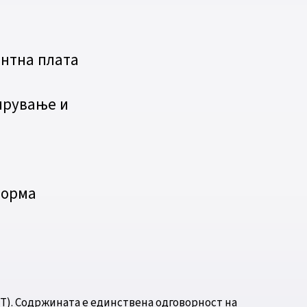
нтна плата
ирување и
о
форма
Т). Содржината е единствена одговорност на