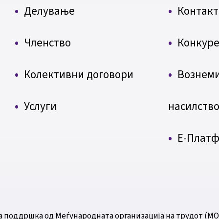
Делување
Контакт
Членство
Конкуре
Колективни договори
Вознем
Услуги
насилств
Е-Плат
а поддршка од Меѓународната организација на трудот (МО