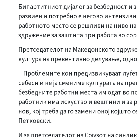
Бипартитниот дијалог за безбедност и 
развиен и потребно е негово интензиви
работното место се решливи на ниво на
здружение за заштита при работа во сор
Претседателот на Македонското здружен
култура на превентивно делување, однос
Проблемите кои предизвикуваат луѓето 
себеси и не ја смениме културата на пр
безбедните работни места им одат во пол
работник има искуство и вештини и за р
нов, кој треба да го замени оној којшто
Петковски.
И за претседателот на Сојузот на синд