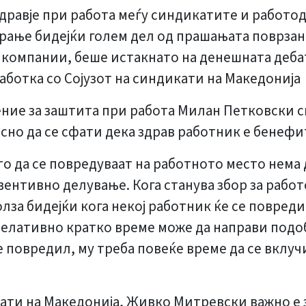
здравје при работа меѓу синдикатите и работо
рање бидејќи голем дел од прашањата поврзан
 компании, беше истакнато на денешната деба
аботка со Сојузот на синдикати на Македонија
ие за заштита при работа Милан Петковски сме
но да се сфати дека здрав работник е бенефит 
да се повредуваат на работното место нема 
евентивно делување. Кога станува збор за работ
за бидејќи кога некој работник ќе се повреди,
елативно кратко време може да направи подоба
 се повредил, му треба повеќе време да се вклу
икати на Македонија, Живко Митревски важно е