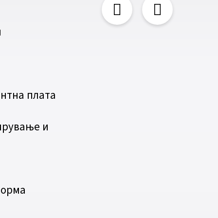
и
нтна плата
ирување и
о
форма