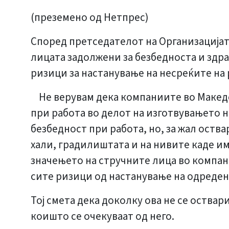
(преземено од Нетпрес)
Според претседателот на Организацијата
лицата задолжени за безбедноста и здра
ризици за настанување на несреќите на
Не верувам дека компаниите во Македон
при работа во делот на изготвувањето н
безбедност при работа, но, за жал оств
хали, градилиштата и на нивите каде им
значењето на стручните лица во компан
сите ризици од настанување на одреден
Тој смета дека доколку ова не се оствар
коишто се очекуваат од него.