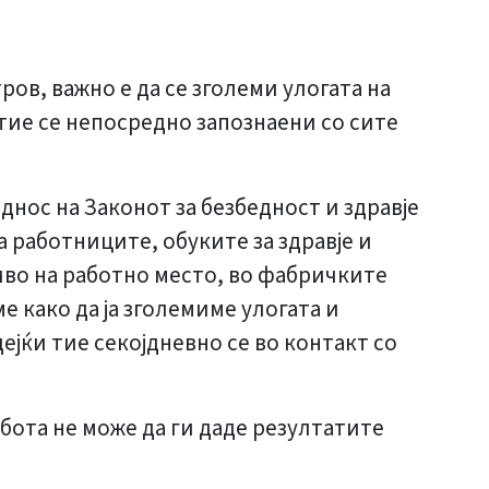
ов, важно е да се зголеми улогата на
тие се непосредно запознаени со сите
нос на Законот за безбедност и здравје
 работниците, обуките за здравје и
ниво на работно место, во фабричките
е како да ја зголемиме улогата и
јќи тие секојдневно се во контакт со
абота не може да ги даде резултатите