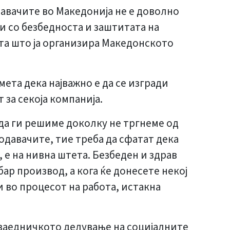
давачите во Македонија не е доволно
и со безбедноста и заштитата на
та што ја организира Македонското
та дека најважно е да се изгради
за секоја компанија.
да ги решиме доколку не тргнеме од
одавачите, тие треба да сфатат дека
 е на нивна штета. Безбеден и здрав
р производ, а кога ќе донесете некој
чи во процесот на работа, истакна
 заедничкото делување на социјалните