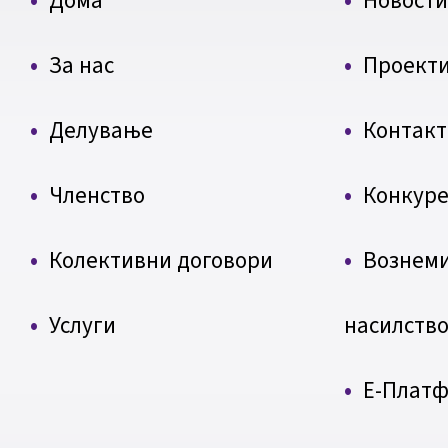
Дома
Новости
За нас
Проект
Делување
Контакт
Членство
Конкуре
Колективни договори
Вознем
Услуги
насилств
Е-Плат