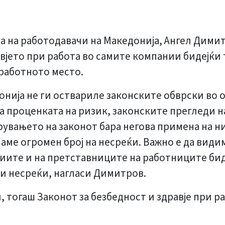
 на работодавачи на Македонија, Ангел Димитр
вјето при работа во самите компании бидејќи 
 работното место.
ија не ги оствариле законските обврски во од
а проценката на ризик, законските прегледи на
арувањето на законот бара негова примена на 
аме огромен број на несреќи. Важно е да видим
иите и на претставниците на работниците биде
и несреќи, нагласи Димитров.
и, тогаш Законот за безбедност и здравје при р