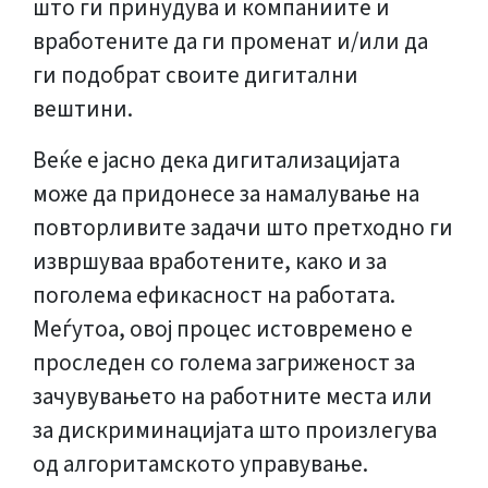
што ги принудува и компаниите и
вработените да ги променат и/или да
ги подобрат своите дигитални
вештини.
Веќе е јасно дека дигитализацијата
може да придонесе за намалување на
повторливите задачи што претходно ги
извршуваа вработените, како и за
поголема ефикасност на работата.
Меѓутоа, овој процес истовремено е
проследен со голема загриженост за
зачувувањето на работните места или
за дискриминацијата што произлегува
од алгоритамското управување.