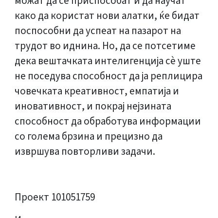
можат да се приспособат и да научат
како да користат нови алатки, ќе бидат
поспособни да успеат на пазарот на
трудот во иднина. Но, да се потсетиме
дека вештачката интелигенција сè уште
не поседува способност да ја реплицира
човечката креативност, емпатија и
иновативност, и покрај нејзината
способност да обработува информации
со голема брзина и прецизно да
извршува повторливи задачи.
Проект 101051759