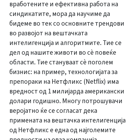
вработените и ефективна работа на
синдикатите, мора да научиме да
бидеме во тек со основните трендови
во развојот на вештачката
интелигенција и алгоритмите. Тие се
дел од нашите животи во сè повеќе
области. Тие стануваат сè поголем
бизнис: на пример, технологијата за
препораки на Нетфликс (Netflix) има
вредност од 1 милијарда американски
долари годишно. Многу потрошувачи
веројатно ќе се согласат дека
примената на вештачка интелигенција
од Нетфликс е една од најголемите
предности на оваа компанија.