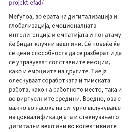
projekt-efad/
Меѓутоа, во ерата на дигитализација и
глобализација, емоционалната
интелигенција и емпатијата и понатаму
ќе бидат клучни вештини. Сè повеќе ќе
се цени способноста да се разберат и да
се управуваат сопствените емоции,
како и емоциите на другите. Тие ја
олеснуваат соработката и тимската
работа, како на работното место, така и
во виртуелните средини. Воедно, ова е
важно во насока на сигурно вклучување
на доквалификацијата и стекнувањето
дигитални вештини во колективните