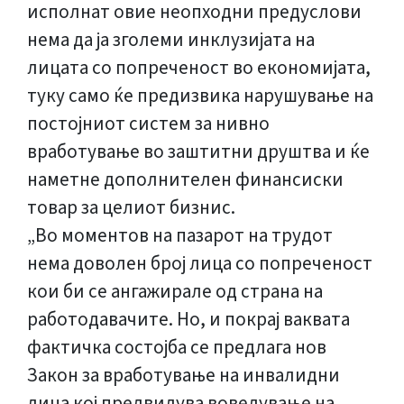
исполнат овие неопходни предуслови
нема да ја зголеми инклузијата на
лицата со попреченост во економијата,
туку само ќе предизвика нарушување на
постојниот систем за нивно
вработување во заштитни друштва и ќе
наметне дополнителен финансиски
товар за целиот бизнис.
„Во моментов на пазарот на трудот
нема доволен број лица со попреченост
кои би се ангажирале од страна на
работодавачите. Но, и покрај ваквата
фактичка состојба се предлага нов
Закон за вработување на инвалидни
лица кој предвидува воведување на