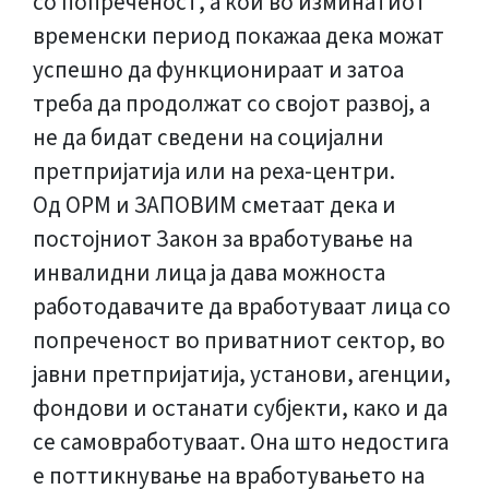
со попреченост, а кои во изминатиот
временски период покажаа дека можат
успешно да функционираат и затоа
треба да продолжат со својот развој, а
не да бидат сведени на социјални
претпријатија или на реха-центри.
Од ОРМ и ЗАПОВИМ сметаат дека и
постојниот Закон за вработување на
инвалидни лица ја дава можноста
работодавачите да вработуваат лица со
попреченост во приватниот сектор, во
јавни претпријатија, установи, агенции,
фондови и останати субјекти, како и да
се самовработуваат. Она што недостига
е поттикнување на вработувањето на