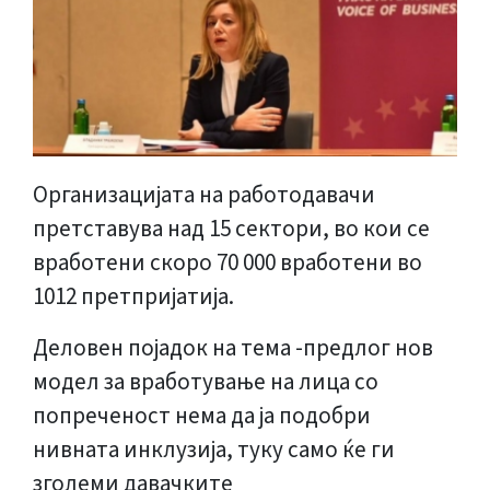
Организацијата на работодавачи
претставува над 15 сектори, во кои се
вработени скоро 70 000 вработени во
1012 претпријатија.
Деловен појадок на тема -предлог нов
модел за вработување на лица со
попреченост нема да ја подобри
нивната инклузија, туку само ќе ги
зголеми давачките