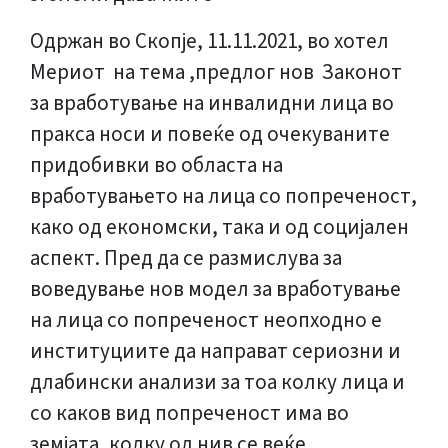
Одржан во Скопје, 11.11.2021, во хотел
Мериот на тема ,предлог нов Законот
за вработување на инвалидни лица во
пракса носи и повеќе од очекуваните
придобивки во областа на
вработувањето на лица со попреченост,
како од економски, така и од социјален
аспект. Пред да се размислува за
воведување нов модел за вработување
на лица со попреченост неопходно е
институциите да направат сериозни и
длабински анализи за тоа колку лица и
со каков вид попреченост има во
земјата, колку од нив се веќе