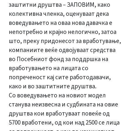
заштитни друштва – ЗАПОВИМ, како
колективна членка, оценуваат дека
воведувањето на оваа нова давачка е
непотребно и крајно нелогично, затоа
што, преку придонесот за вработување,
компаниите веќе одвојуваат средства
во Посебниот фонд за поддршка на
вработувањето на лицата со
попреченост кај сите работодавачи,
како и во заштитните друштва.
Со воведувањето на новиот модел
станува неизвесна и судбината на овие
друштва кои вработуваат повеќе од
5700 вработени, од кои над 2500 се лица