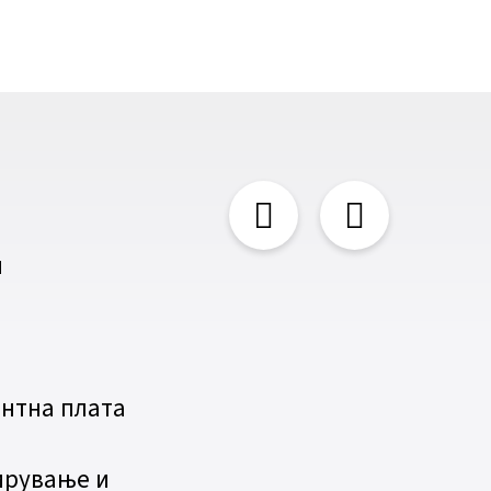
и
нтна плата
ирување и