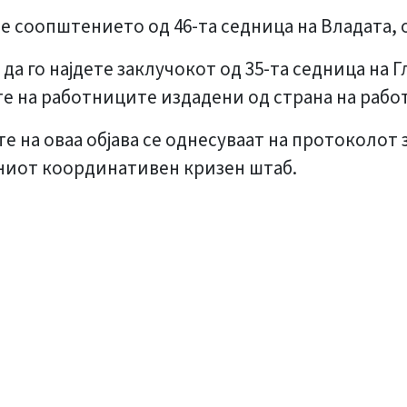
те соопштението од 46-та седница на Владата, 
да го најдете заклучокот од 35-та седница на
те на работниците издадени од страна на рабо
е на оваа објава се однесуваат на протоколот 
авниот координативен кризен штаб.