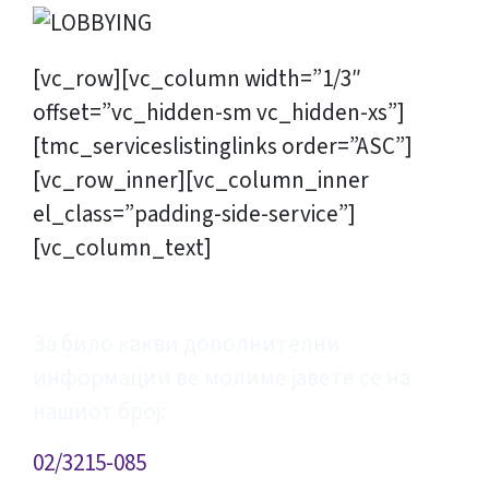
[vc_row][vc_column width=”1/3″
offset=”vc_hidden-sm vc_hidden-xs”]
[tmc_serviceslistinglinks order=”ASC”]
[vc_row_inner][vc_column_inner
el_class=”padding-side-service”]
[vc_column_text]
КОНТАКТИРАЈТЕ НЀ
За било какви дополнителни
информации ве молиме јавете се на
нашиот број:
02/3215-085