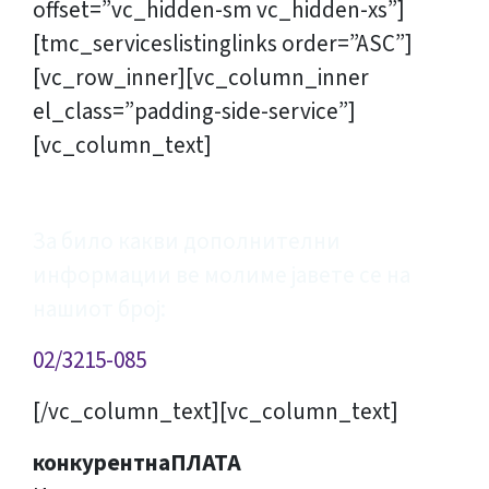
offset=”vc_hidden-sm vc_hidden-xs”]
[tmc_serviceslistinglinks order=”ASC”]
[vc_row_inner][vc_column_inner
el_class=”padding-side-service”]
[vc_column_text]
КОНТАКТИРАЈТЕ НЀ
За било какви дополнителни
информации ве молиме јавете се на
нашиот број:
02/3215-085
[/vc_column_text][vc_column_text]
конкурентнаПЛАТА