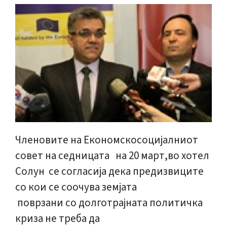
Членовите на Економскосоцијалниот
совет на седницата на 20 март,во хотел
Солун се согласија дека предизвиците
со кои се соочува земјата
поврзани со долготрајната политичка
криза не треба да