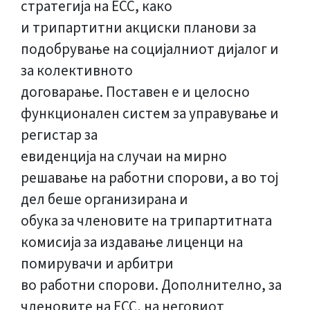
стратегија на ЕСС, како
и трипартитни акциски планови за
подобрување на социјалниот дијалог и
за колективното
договарање. Поставен е и целосно
функционален систем за управување и
регистар за
евиденција на случаи на мирно
решавање на работни спорови, а во тој
дел беше организирана и
обука за членовите на трипартитната
комисија за издавање лиценци на
помирувачи и арбитри
во работни спорови. Дополнително, за
членовите на ЕСС, на неговиот