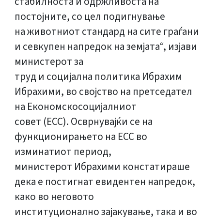
стабилноста и одржливоста на
постојните, со цел подигнување
на животниот стандард на сите граѓани
и севкупен напредок на земјата“, изјави
министерот за
труд и социјална политика Ибрахим
Ибрахими, во својство на претседател
на Економскосоцијалниот
совет (ЕСС). Осврнувајќи се на
функционирањето на ЕСС во
изминатиот период,
министерот Ибрахими констатираше
дека e постигнат евидентен напредок,
како во неговото
институционално зајакување, така и во