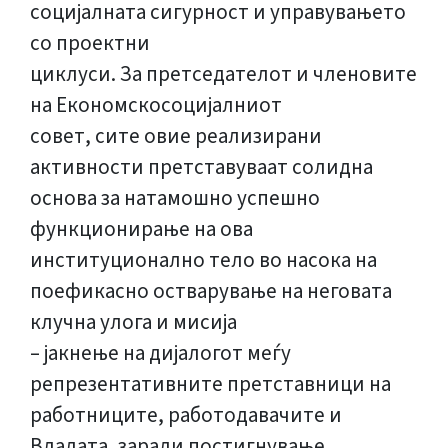
социјалната сигурност и управувањето
со проектни
циклуси. За претседателот и членовите
на Економскосоцијалниот
совет, сите овие реализирани
активности претставуваат солидна
основа за натамошно успешно
функционирање на ова
институционално тело во насока на
поефикасно остварување на неговата
клучна улога и мисија
– јакнење на дијалогот меѓу
репрезентативните претставници на
работниците, работодавачите и
Владата, заради постигнување