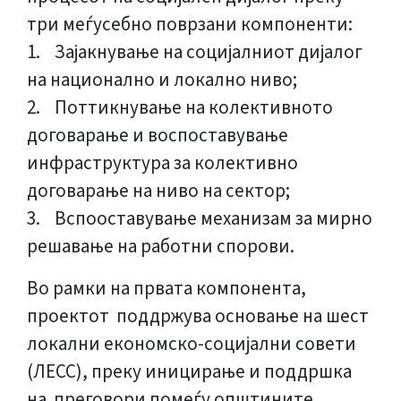
три меѓусебно поврзани компоненти:
1. Зајакнување на социјалниот дијалог
на национално и локално ниво;
2. Поттикнување на колективното
договарање и воспоставување
инфраструктура за колективно
договарање на ниво на сектор;
3. Вспооставување механизам за мирно
решавање на работни спорови.
Во рамки на првата компонента,
проектот поддржува основање на шест
локални економско-социјални совети
(ЛЕСС), преку иницирање и поддршка
на преговори помеѓу општините,