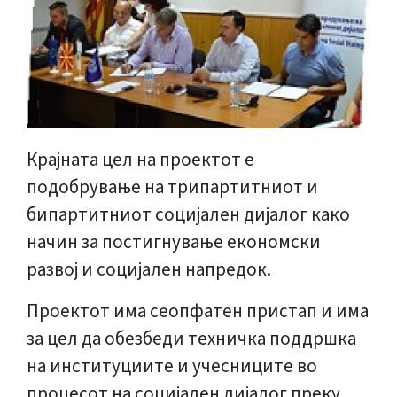
Крајната цел на проектот е
подобрување на трипартитниот и
бипартитниот социјален дијалог како
начин за постигнување економски
развој и социјален напредок.
Проектот има сеопфатен пристап и има
за цел да обезбеди техничка поддршка
на институциите и учесниците во
процесот на социјален дијалог преку