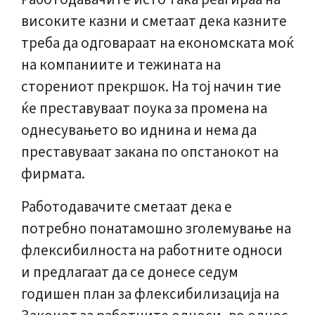
високите казни и сметаат дека казните
треба да одговараат на економската моќ
на компаниите и тежината на
сторениот прекршок. На тој начин тие
ќе преставуваат поука за промена на
однесувањето во иднина и нема да
преставуваат закана по опстанокот на
фирмата.
Работодавачите сметаат дека е
потребно понатамошно зголемување на
флексибилноста на работните односи
и предлагаат да се донесе седум
годишен план за флексибилизација на