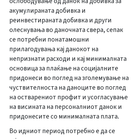
ослободување од данок на добивка за
акумулираната добивка и
реинвестираната добивка и други
олеснувања во даночната свера, сепак
се потребни понатамошни
прилагодувања кај данокот на
непризнати расходи и кај минималната
основица за плаќање на социјалните
придонеси во поглед на зголемување на
чуствителноста на даноците во поглед
на остварениот профит и усогласување
на висината на персоналниот данок и
придонесите со минималната плата.
Во идниот период потребно е да се