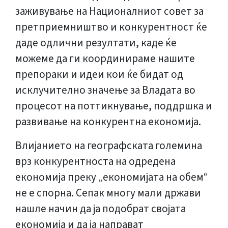
заживување на Националниот совет за
претприемништво и конкурентност ќе
даде одлични резултати, каде ќе
можеме да ги координираме нашите
препораки и идеи кои ќе бидат од
исклучително значење за Владата во
процесот на поттикнување, поддршка и
развивање на конкурентна економија.
Влијанието на географската големина
врз конкурентноста на одредена
економија преку „економијата на обем“
не е спорна. Сепак многу мали држави
нашле начин да ја подобрат својата
економија и да ја направат