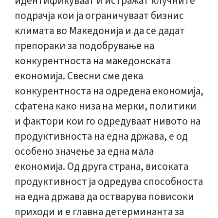
идентификуваат и истражат клучните
подрачја кои ја ограничуваат бизнис
климата во Македонија и да се дадат
препораки за подобрување на
конкурентноста на македонската
економија. Свесни сме дека
конкурентноста на одредена економија,
сфатена како низа на мерки, политики
и фактори кои го одредуваат нивото на
продуктивноста на една држава, е од
особено значење за една мала
економија. Од друга страна, високата
продуктивност ја одредува способноста
на една држава да остварува повисоки
приходи и е главна детерминанта за