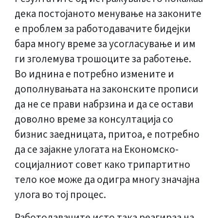
дека постојаното менување на законите
е проблем за работодавачите бидејки
бара многу време за усогласување и им
ги зголемува трошоците за работење.
Во иднина е потребно измените и
дополнувањата на законските прописи
да не се прави набрзина и да се остави
доволно време за консултација со
бизнис заедницата, притоа, е потребно
да се зајакне улогата на Економско-
социјалниот совет како трипартитно
тело кое може да одигра многу значајна
улога во тој процес.
Работодавачите исто така реагираа на