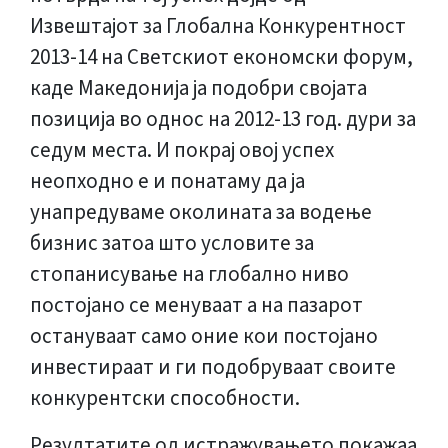
Извештајот за Глобална Конкурентност
2013-14 на Светскиот економски форум,
каде Македонија ја подобри својата
позиција во однос на 2012-13 год. дури за
седум места. И покрај овој успех
неопходно е и понатаму да ја
унапредуваме околината за водење
бизнис затоа што условите за
стопанисување на глобално ниво
постојано се менуваат а на пазарот
остануваат само оние кои постојано
инвестираат и ги подобруваат своите
конкурентски способности.
Резултатите од истражувањето покажаа