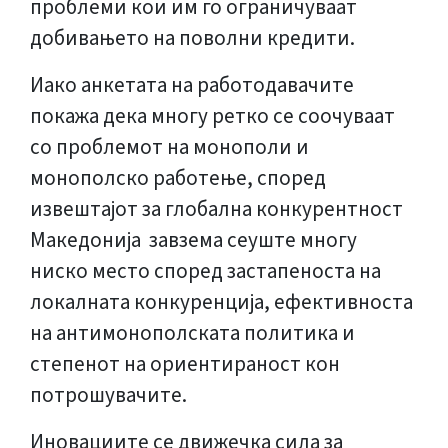
проблеми кои им го ограничуваат
добивањето на поволни кредити.
Иако анкетата на работодавачите
покажа дека многу ретко се соочуваат
со проблемот на монополи и
монополско работење, според
извештајот за глобална конкурентност
Македонија завзема сеуште многу
ниско место според застапеноста на
локалната конкуренција, ефективноста
на антимонополската политика и
степенот на ориентираност кон
потрошувачите.
Иновациите се движечка сила за