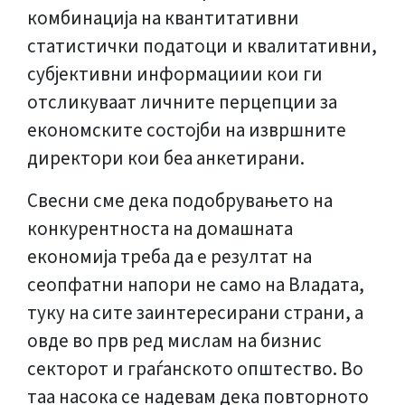
комбинација на квантитативни
статистички податоци и квалитативни,
субjективни информациии кои ги
отсликуваат личните перцепции за
економските состојби на извршните
директори кои беа анкетирани.
Свесни сме дека подобрувањето на
конкурентноста на домашната
економија треба да е резултат на
сеопфатни напори не само на Владата,
туку на сите заинтересирани страни, а
овде во прв ред мислам на бизнис
секторот и граѓанското општество. Во
таа насока се надевам дека повторното