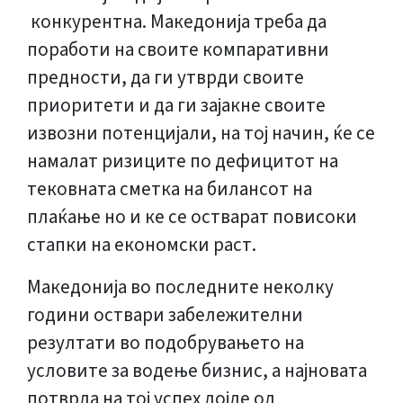
конкурентна. Македонија треба да
поработи на своите компаративни
предности, да ги утврди своите
приоритети и да ги зајакне своите
извозни потенцијали, на тој начин, ќе се
намалат ризиците по дефицитот на
тековната сметка на билансот на
плаќање но и ке се остварат повисоки
стапки на економски раст.
Македонија во последните неколку
години оствари забележителни
резултати во подобрувањето на
условите за водење бизнис, а најновата
потврда на тој успех дојде од