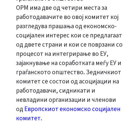
ОРМ има две од четири места за
работодавачите во овој комитет кој
разгледува прашања од економско-
социјален интерес кои се предлагаат
од двете страни и кои се поврзани со
процесот на интегрирање во ЕУ,
зајакнување на соработката меѓу ЕУ и
граѓанското општество. Зедничкиот
комитет се состои од асоцијации на
работодавачи, сидникати и
невладини организации и членови
од
Европскиот економско социјален
комитет
.