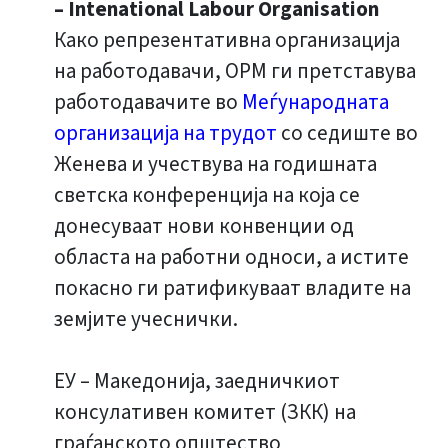
– Intenational Labour Organisation
Како репрезентативна организација
на работодавачи, ОРМ
ги претставува
работодавачите во
Меѓународната
организација на трудот
со седиште во
Женева и учествува на годишната
светска конференција на која се
донесуваат нови конвенции од
областа на работни односи, а истите
покасно ги ратификуваат владите на
земјите учеснички.
ЕУ – Македонија, заедничкиот
консулативен комитет (ЗКК) на
граѓанското општество